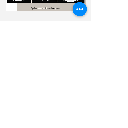
+41 21 923 3848
Rue des Deux-Marchés 28
1800 Vevey, Switzerland
Access map
Haut de page
contact@centredouleur.net