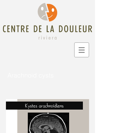
Arachnoid cysts