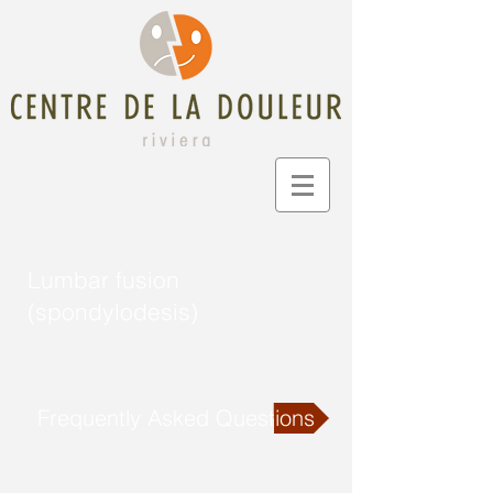
Lumbar fusion
(spondylodesis)
Frequently Asked Questions